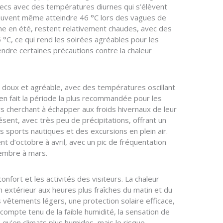
secs avec des températures diurnes qui s’élèvent
euvent même atteindre 46 °C lors des vagues de
ême en été, restent relativement chaudes, avec des
°C, ce qui rend les soirées agréables pour les
endre certaines précautions contre la chaleur
nt doux et agréable, avec des températures oscillant
en fait la période la plus recommandée pour les
rs cherchant à échapper aux froids hivernaux de leur
ésent, avec très peu de précipitations, offrant un
es sports nautiques et des excursions en plein air.
 d’octobre à avril, avec un pic de fréquentation
vembre à mars.
confort et les activités des visiteurs. La chaleur
en extérieur aux heures plus fraîches du matin et du
es vêtements légers, une protection solaire efficace,
 compte tenu de la faible humidité, la sensation de
 qu’en climats plus humides, mais le risque