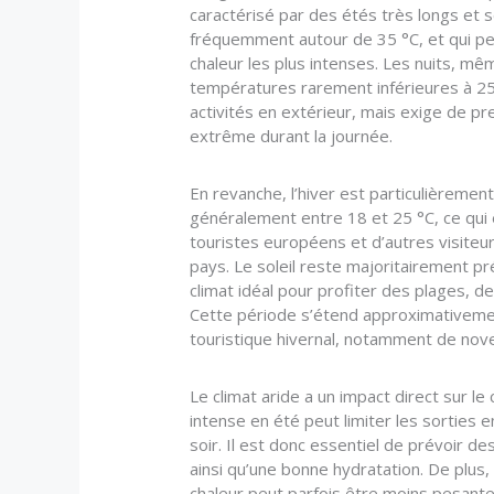
caractérisé par des étés très longs et 
fréquemment autour de 35 °C, et qui p
chaleur les plus intenses. Les nuits, m
températures rarement inférieures à 25 
activités en extérieur, mais exige de pr
extrême durant la journée.
En revanche, l’hiver est particulièreme
généralement entre 18 et 25 °C, ce qui 
touristes européens et d’autres visiteu
pays. Le soleil reste majoritairement pr
climat idéal pour profiter des plages, d
Cette période s’étend approximativement
touristique hivernal, notamment de no
Le climat aride a un impact direct sur le 
intense en été peut limiter les sorties 
soir. Il est donc essentiel de prévoir d
ainsi qu’une bonne hydratation. De plus,
chaleur peut parfois être moins pesante