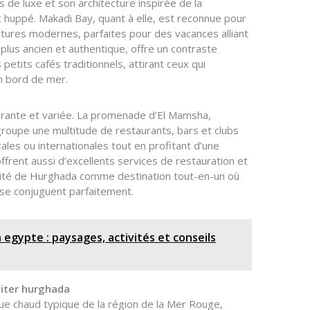
de luxe et son architecture inspirée de la
et huppé. Makadi Bay, quant à elle, est reconnue pour
tures modernes, parfaites pour des vacances alliant
 plus ancien et authentique, offre un contraste
petits cafés traditionnels, attirant ceux qui
n bord de mer.
ibrante et variée. La promenade d’El Mamsha,
regroupe une multitude de restaurants, bars et clubs
cales ou internationales tout en profitant d’une
offrent aussi d’excellents services de restauration et
ivité de Hurghada comme destination tout-en-un où
s se conjuguent parfaitement.
egypte : paysages, activités et conseils
siter hurghada
ue chaud typique de la région de la Mer Rouge,