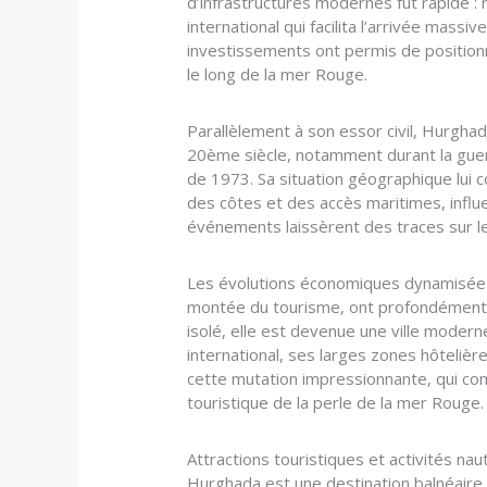
d’infrastructures modernes fut rapide : 
international qui facilita l’arrivée mass
investissements ont permis de positio
le long de la mer Rouge.
Parallèlement à son essor civil, Hurghada 
20ème siècle, notamment durant la guer
de 1973. Sa situation géographique lui 
des côtes et des accès maritimes, influen
événements laissèrent des traces sur le 
Les évolutions économiques dynamisées 
montée du tourisme, ont profondément 
isolé, elle est devenue une ville moder
international, ses larges zones hôteliè
cette mutation impressionnante, qui cont
touristique de la perle de la mer Rouge.
Attractions touristiques et activités nau
Hurghada est une destination balnéair