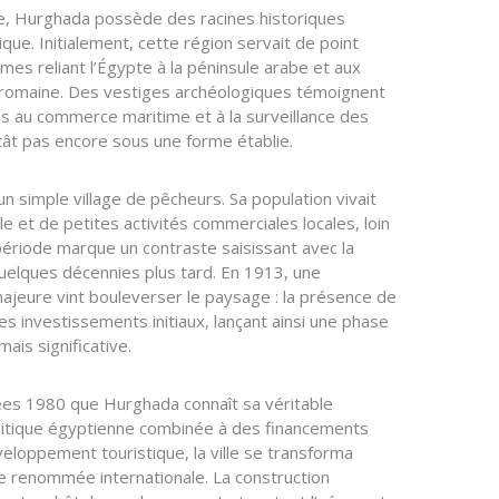
ge, Hurghada possède des racines historiques
ue. Initialement, cette région servait de point
mes reliant l’Égypte à la péninsule arabe et aux
romaine. Des vestiges archéologiques témoignent
es au commerce maritime et à la surveillance des
stât pas encore sous une forme établie.
n simple village de pêcheurs. Sa population vivait
le et de petites activités commerciales locales, loin
 période marque un contraste saisissant avec la
uelques décennies plus tard. En 1913, une
jeure vint bouleverser le paysage : la présence de
es investissements initiaux, lançant ainsi une phase
is significative.
nées 1980 que Hurghada connaît sa véritable
itique égyptienne combinée à des financements
eloppement touristique, la ville se transforma
e renommée internationale. La construction