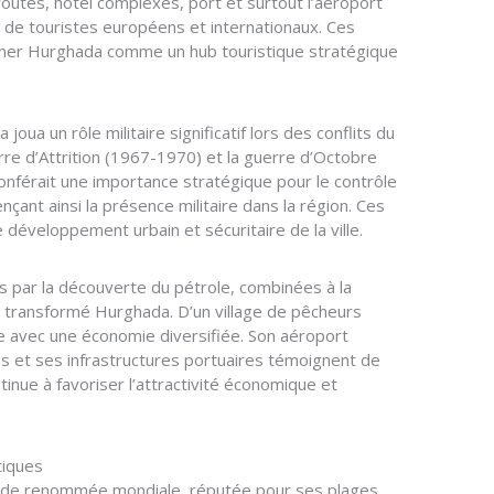
routes, hôtel complexes, port et surtout l’aéroport
ive de touristes européens et internationaux. Ces
nner Hurghada comme un hub touristique stratégique
joua un rôle militaire significatif lors des conflits du
re d’Attrition (1967-1970) et la guerre d’Octobre
conférait une importance stratégique pour le contrôle
çant ainsi la présence militaire dans la région. Ces
développement urbain et sécuritaire de la ville.
par la découverte du pétrole, combinées à la
transformé Hurghada. D’un village de pêcheurs
ne avec une économie diversifiée. Son aéroport
res et ses infrastructures portuaires témoignent de
inue à favoriser l’attractivité économique et
tiques
e de renommée mondiale, réputée pour ses plages