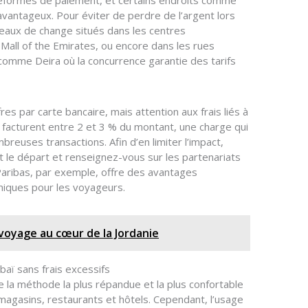
teformes de paiement, et certains endroits comme
avantageux. Pour éviter de perdre de l’argent lors
reaux de change situés dans les centres
Mall of the Emirates, ou encore dans les rues
omme Deira où la concurrence garantie des tarifs
res par carte bancaire, mais attention aux frais liés à
s facturent entre 2 et 3 % du montant, une charge qui
breuses transactions. Afin d’en limiter l’impact,
t le départ et renseignez-vous sur les partenariats
Paribas, par exemple, offre des avantages
miques pour les voyageurs.
voyage au cœur de la Jordanie
baï sans frais excessifs
 la méthode la plus répandue et la plus confortable
magasins, restaurants et hôtels. Cependant, l’usage