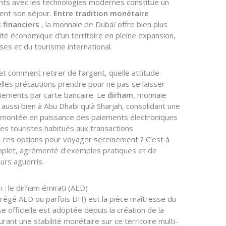
nts avec les technologies modernes constitue un
ent son séjour.
Entre tradition monétaire
 financiers
, la monnaie de Dubaï offre bien plus
ntité économique d’un territoire en pleine expansion,
ses et du tourisme international.
et comment retirer de l’argent, quelle attitude
lles précautions prendre pour ne pas se laisser
aiements par carte bancaire. Le
dirham
, monnaie
 aussi bien à Abu Dhabi qu’à Sharjah, consolidant une
a montée en puissance des paiements électroniques
des touristes habitués aux transactions
e ces options pour voyager sereinement ? C’est à
mplet, agrémenté d’exemples pratiques et de
urs aguerris.
 : le dirham émirati (AED)
régé AED ou parfois DH) est la pièce maîtresse du
 officielle est adoptée depuis la création de la
rant une stabilité monétaire sur ce territoire multi-