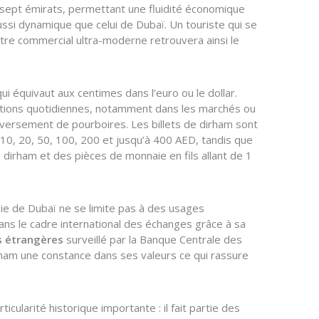
s sept émirats, permettant une fluidité économique
ssi dynamique que celui de Dubaï. Un touriste qui se
ntre commercial ultra-moderne retrouvera ainsi le
qui équivaut aux centimes dans l’euro ou le dollar.
nsactions quotidiennes, notamment dans les marchés ou
 versement de pourboires. Les billets de dirham sont
 10, 20, 50, 100, 200 et jusqu’à 400 AED, tandis que
 dirham et des pièces de monnaie en fils allant de 1
aie de Dubaï ne se limite pas à des usages
ns le cadre international des échanges grâce à sa
es étrangères
surveillé par la Banque Centrale des
rham une constance dans ses valeurs ce qui rassure
ticularité historique importante : il fait partie des