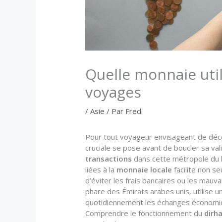
Quelle monnaie util
voyages
/
Asie
/ Par
Fred
Pour tout voyageur envisageant de déco
cruciale se pose avant de boucler sa val
transactions
dans cette métropole du lu
liées à la
monnaie locale
facilite non s
d’éviter les frais bancaires ou les mauvai
phare des Émirats arabes unis, utilise u
quotidiennement les échanges économique
Comprendre le fonctionnement du
dirh