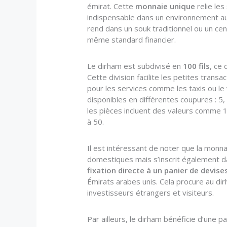
émirat. Cette
monnaie unique
relie le
indispensable dans un environnement au
rend dans un souk traditionnel ou un ce
même standard financier.
Le dirham est subdivisé en
100 fils
, ce 
Cette division facilite les petites tra
pour les services comme les taxis ou le
disponibles en différentes coupures : 5,
les pièces incluent des valeurs comme 1
à 50.
Il est intéressant de noter que la monn
domestiques mais s’inscrit également da
fixation directe à un panier de devis
Émirats arabes unis. Cela procure au di
investisseurs étrangers et visiteurs.
Par ailleurs, le dirham bénéficie d’une par