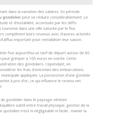
nant dans la variation des salaires. En période
u gondolier
peut se réduire considérablement. Le
ude et d’instabilité, accentuée par les défis
 tourisme dans une ville saturée par le flux
iers complètent leurs revenus avec d’autres activités
’afflux important pour rentabiliser leur saison.
ole fixe aujourd’hui un tarif de départ autour de 80
 peut grimper à 100 euros en soirée. Cette
émunération des gondoliers. Cependant, en
onsidérer les frais d’entretien des embarcations
axe municipale appliquée. La possession d’une gondole
tée à prix d’or, ce qui influence le revenu net
l.
al du gondolier dans le paysage vénitien
équilibre subtil entre travail physique, gestion de la
ue quotidien n’est ni négligeable ni facile : manier la