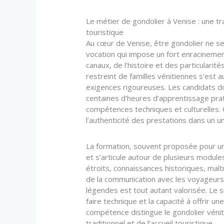
Le métier de gondolier à Venise : une t
touristique
Au cœur de Venise, être gondolier ne se l
vocation qui impose un fort enracinemen
canaux, de l’histoire et des particularit
restreint de familles vénitiennes s’est 
exigences rigoureuses. Les candidats do
centaines d’heures d’apprentissage pratiq
compétences techniques et culturelles. 
l’authenticité des prestations dans un un
La formation, souvent proposée pour un
et s’articule autour de plusieurs modul
étroits, connaissances historiques, maîtr
de la communication avec les voyageurs.
légendes est tout autant valorisée. Le s
faire technique et la capacité à offrir 
compétence distingue le gondolier véniti
traditionnel et de l’accueil touristique.