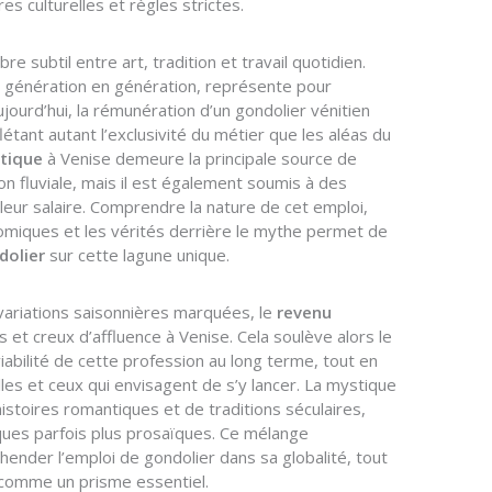
es culturelles et règles strictes.
bre subtil entre art, tradition et travail quotidien.
 génération en génération, représente pour
jourd’hui, la rémunération d’un gondolier vénitien
étant autant l’exclusivité du métier que les aléas du
stique
à Venise demeure la principale source de
on fluviale, mais il est également soumis à des
 leur salaire. Comprendre la nature de cet emploi,
omiques et les vérités derrière le mythe permet de
dolier
sur cette lagune unique.
 variations saisonnières marquées, le
revenu
 et creux d’affluence à Venise. Cela soulève alors le
viabilité de cette profession au long terme, tout en
lles et ceux qui envisagent de s’y lancer. La mystique
histoires romantiques et de traditions séculaires,
ues parfois plus prosaïques. Ce mélange
hender l’emploi de gondolier dans sa globalité, tout
 comme un prisme essentiel.