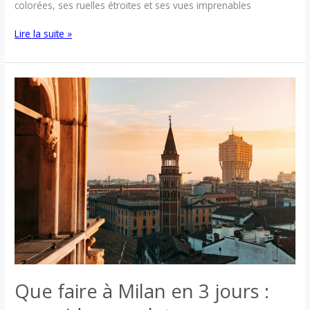
colorées, ses ruelles étroites et ses vues imprenables
Que
Lire la suite »
faire
à
l’île
de
Procida
en
3
jours
:
un
guide
pour
découvrir
ce
joyau
de
la
baie
Que faire à Milan en 3 jours :
de
Naples