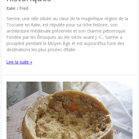
Italie
/
Fred
Sienne, une ville située au cœur de la magnifique région de la
Toscane en Italie, est réputée pour sa riche histoire, son
architecture médiévale préservée et son charme pittoresque.
Fondée par les Étrusques au VIe siècle avant J.-C., Sienne a
prospéré pendant le Moyen Âge et est aujourd’hui l’une des
destinations les plus prisées d’Italie.
Découvrir
Lire la suite »
Sienne
:
Perle
de
la
Toscane
et
ses
monuments
historiques