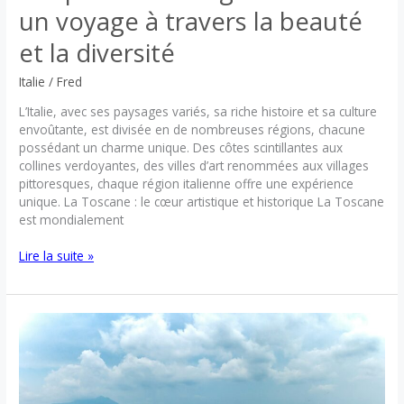
un voyage à travers la beauté
et la diversité
Italie
/
Fred
L’Italie, avec ses paysages variés, sa riche histoire et sa culture
envoûtante, est divisée en de nombreuses régions, chacune
possédant un charme unique. Des côtes scintillantes aux
collines verdoyantes, des villes d’art renommées aux villages
pittoresques, chaque région italienne offre une expérience
unique. La Toscane : le cœur artistique et historique La Toscane
est mondialement
Les
Lire la suite »
plus
belles
régions
d’Italie
:
un
voyage
à