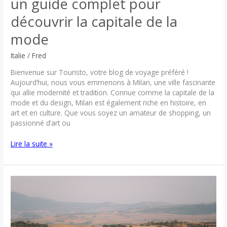
un guide complet pour
découvrir la capitale de la
mode
Italie
/
Fred
Bienvenue sur Touristo, votre blog de voyage préféré !
Aujourd’hui, nous vous emmenons à Milan, une ville fascinante
qui allie modernité et tradition. Connue comme la capitale de la
mode et du design, Milan est également riche en histoire, en
art et en culture. Que vous soyez un amateur de shopping, un
passionné d’art ou
Que
Lire la suite »
faire
à
Milan
en
3
jours
:
un