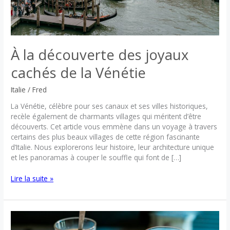
À la découverte des joyaux
cachés de la Vénétie
Italie
/
Fred
La Vénétie, célèbre pour ses canaux et ses villes historiques,
recèle également de charmants villages qui méritent d’être
découverts. Cet article vous emmène dans un voyage à travers
certains des plus beaux villages de cette région fascinante
d’Italie. Nous explorerons leur histoire, leur architecture unique
et les panoramas à couper le souffle qui font de […]
À
Lire la suite »
la
découverte
des
joyaux
cachés