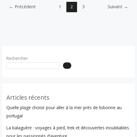
en
←
Précédent
1
2
3
Suivant
→
bateau
:
guide
complet
pour
une
aventure
maritime
Rechercher
mémorable
Articles récents
Quelle plage choisir pour aller à la mer près de lisbonne au
portugal
La balaguère : voyages à pied, trek et découvertes inoubliables
pour les passionnés d’aventure