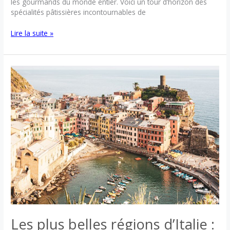
les gourmands du monde entier. Voici un tour d’horizon des
spécialités pâtissières incontournables de
Les
Lire la suite »
spécialités
pâtissières
de
Naples
Les plus belles régions d’Italie :