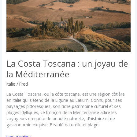
guide
complet
pour
découvrir
la
capitale
de
la
mode
La Costa Toscana : un joyau de
la Méditerranée
Italie
/
Fred
La Costa Toscana, ou la côte toscane, est une région côtière
en Italie qui s’étend de la Ligurie au Latium. Connu pour ses
paysages pittoresques, son riche patrimoine culturel et ses
plages idylliques, ce tronçon de la Méditerranée attire les
voyageurs en quête de beauté naturelle, d’histoire et de
gastronomie exquise. Beauté naturelle et plages
La
Lire la suite »