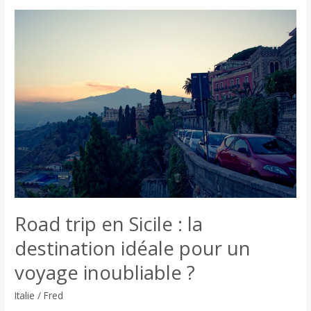
marzu
:
le
fromage
sarde
interdit
Road trip en Sicile : la
destination idéale pour un
voyage inoubliable ?
Italie
/
Fred