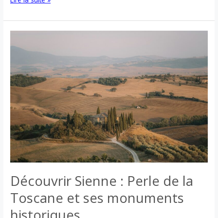
Costa
Toscana
:
un
joyau
de
la
Méditerranée
Découvrir Sienne : Perle de la
Toscane et ses monuments
historiques