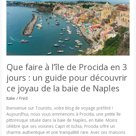
travers
la
beauté
et
la
diversité
Que faire à l’île de Procida en 3
jours : un guide pour découvrir
ce joyau de la baie de Naples
Italie
/
Fred
Bienvenue sur Touristo, votre blog de voyage préféré !
Aujourd’hui, nous vous emmenons à Procida, une petite île
pittoresque située dans la baie de Naples, en Italie. Moins
célèbre que ses voisines Capri et Ischia, Procida offre un
charme authentique et une tranquillité rare. Avec ses maisons