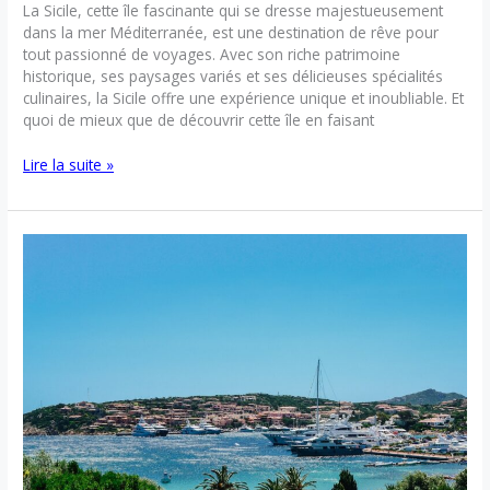
La Sicile, cette île fascinante qui se dresse majestueusement
dans la mer Méditerranée, est une destination de rêve pour
tout passionné de voyages. Avec son riche patrimoine
historique, ses paysages variés et ses délicieuses spécialités
culinaires, la Sicile offre une expérience unique et inoubliable. Et
quoi de mieux que de découvrir cette île en faisant
Road
Lire la suite »
trip
en
Sicile
:
la
destination
idéale
pour
un
voyage
inoubliable
?